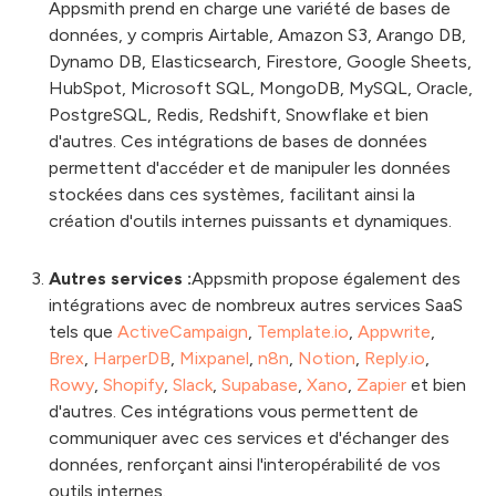
Appsmith prend en charge une variété de bases de
données, y compris Airtable, Amazon S3, Arango DB,
Dynamo DB, Elasticsearch, Firestore, Google Sheets,
HubSpot, Microsoft SQL, MongoDB, MySQL, Oracle,
PostgreSQL, Redis, Redshift, Snowflake et bien
d'autres. Ces intégrations de bases de données
permettent d'accéder et de manipuler les données
stockées dans ces systèmes, facilitant ainsi la
création d'outils internes puissants et dynamiques.
Autres services :
Appsmith propose également des
intégrations avec de nombreux autres services SaaS
tels que
ActiveCampaign
,
Template.io
,
Appwrite
,
Brex
,
HarperDB
,
Mixpanel
,
n8n
,
Notion
,
Reply.io
,
Rowy
,
Shopify
,
Slack
,
Supabase
,
Xano
,
Zapier
et bien
d'autres. Ces intégrations vous permettent de
communiquer avec ces services et d'échanger des
données, renforçant ainsi l'interopérabilité de vos
outils internes.