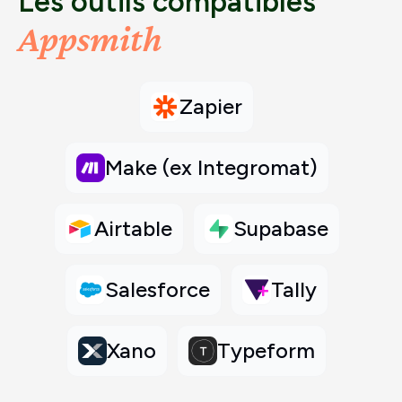
Les outils compatibles
Appsmith
Zapier
Make (ex Integromat)
Airtable
Supabase
Salesforce
Tally
Xano
Typeform