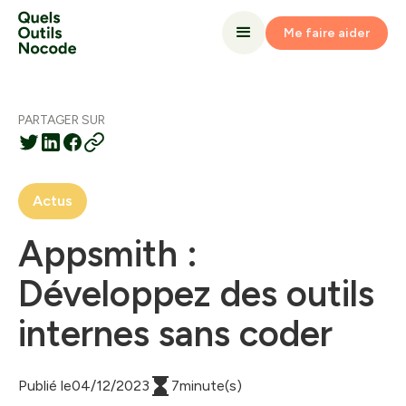
Me faire aider
PARTAGER SUR
Actus
Appsmith :
Développez des outils
internes sans coder
Publié le
04
/
12
/
2023
7
minute(s)