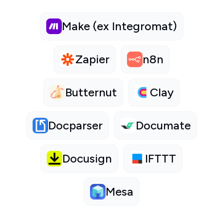
Make (ex Integromat)
Zapier
n8n
Butternut
Clay
Docparser
Documate
Docusign
IFTTT
Mesa