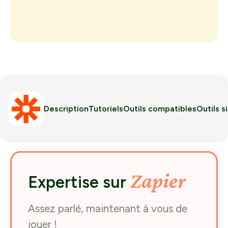
Description
Tutoriels
Outils compatibles
Outils s
Zapier
Expertise sur
Assez parlé, maintenant à vous de
jouer !