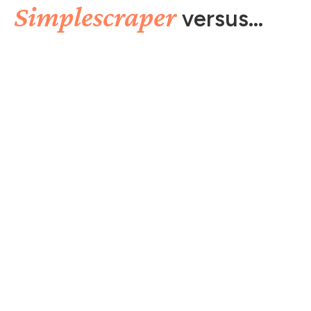
Simplescraper
versus...
😭 Ohhh non
Pas encore de versus disponibles
TEMPLATES
Simplescraper
Templates