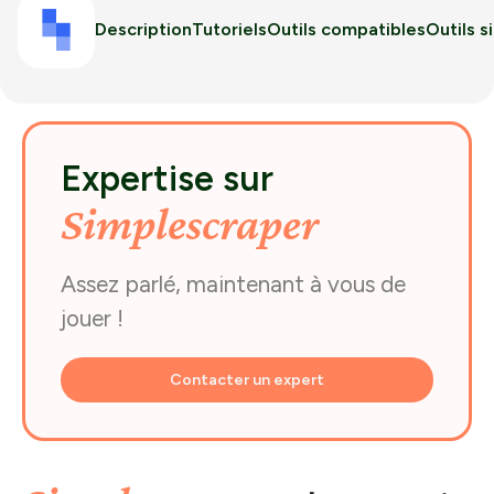
Description
Tutoriels
Outils compatibles
Outils s
Expertise sur
Simplescraper
Assez parlé, maintenant à vous de
jouer !
Contacter un expert