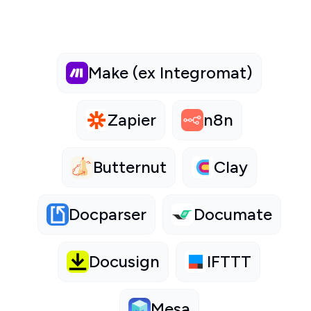
Make (ex Integromat)
Zapier
n8n
Butternut
Clay
Docparser
Documate
Docusign
IFTTT
Mesa