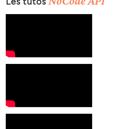
NoCode API
Les tutos