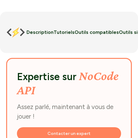
Description
Tutoriels
Outils compatibles
Outils s
NoCode
Expertise sur
API
Assez parlé, maintenant à vous de
jouer !
Contacter un expert