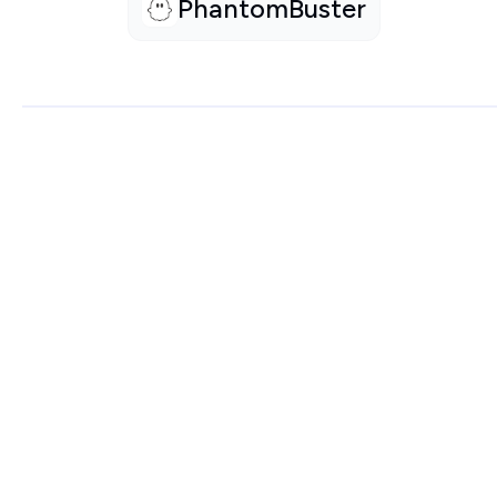
PhantomBuster
COMPARAISON
Klaviyo
versus...
😭 Ohhh non
Pas encore de versus disponibles