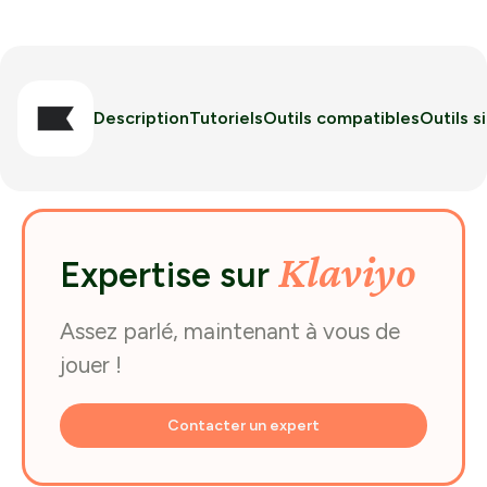
Description
Tutoriels
Outils compatibles
Outils s
Klaviyo
Expertise sur
Assez parlé, maintenant à vous de
jouer !
Contacter un expert