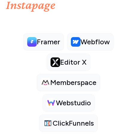
Instapage
Framer
Webflow
Editor X
Memberspace
Webstudio
ClickFunnels