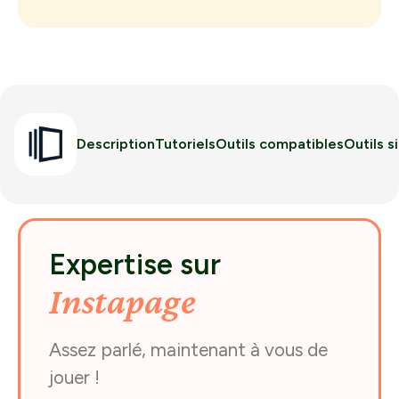
Description
Tutoriels
Outils compatibles
Outils s
Expertise sur
Instapage
Assez parlé, maintenant à vous de
jouer !