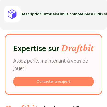
Description
Tutoriels
Outils compatibles
Outils s
Draftbit
Expertise sur
Assez parlé, maintenant à vous de
jouer !
Contacter un expert