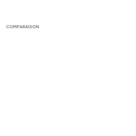
COMPARAISON
Draftbit
versus...
😭 Ohhh non
Pas encore de versus disponibles