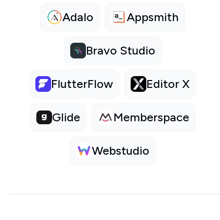
Adalo
Appsmith
Bravo Studio
FlutterFlow
Editor X
Glide
Memberspace
Webstudio