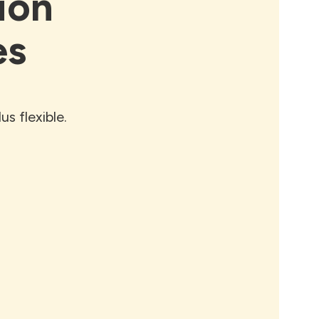
ion
es
s flexible.