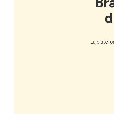
Br
d
La platefo